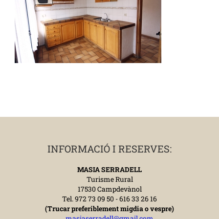
INFORMACIÓ I RESERVES:
MASIA SERRADELL
Turisme Rural
17530 Campdevànol
Tel. 972 73 09 50 - 616 33 26 16
(Trucar preferiblement migdia o vespre)
masiaserradell@gmail.com